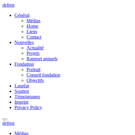
de
fr
en
Général
Médias
Home
Liens
Contact
Nouvelles
Actualité
Projets
Rapport annuels
Fondation
Portrait
Conseil fondation
Objectifs
Lauréat
Soutien
Témoignages
Imprint
Privacy Policy
de
fr
en
Médias